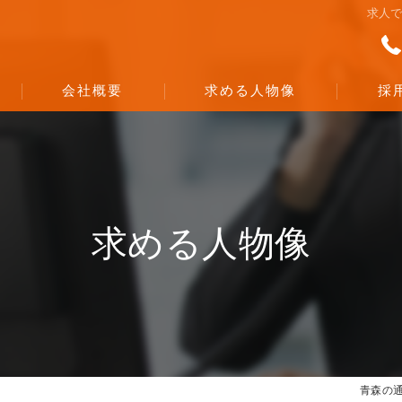
求人
会社概要
求める人物像
採
代表挨拶
ビジョン
求める人物像
事業案内
青森の