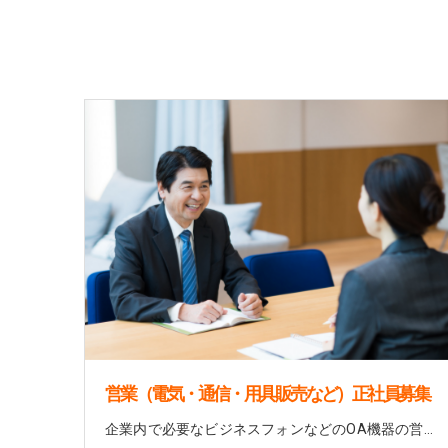
営業（電気・通信・用具販売など）正社員募集
企業内で必要なビジネスフォンなどのOA機器の営業となります。 また、介護現場で使うパワーアシストスーツの販売や盗聴器、盗撮カメラの調査業務など御座います。